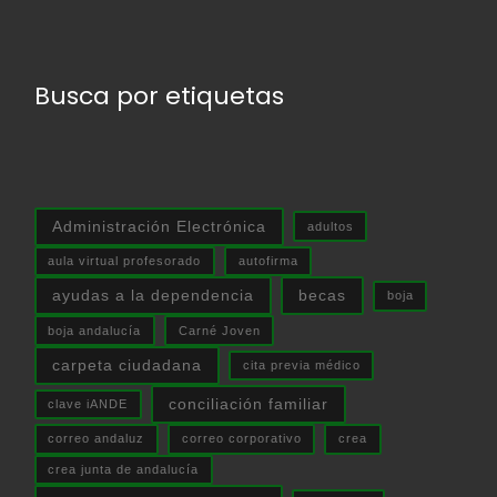
Busca por etiquetas
Administración Electrónica
adultos
aula virtual profesorado
autofirma
ayudas a la dependencia
becas
boja
boja andalucía
Carné Joven
carpeta ciudadana
cita previa médico
conciliación familiar
clave iANDE
correo andaluz
correo corporativo
crea
crea junta de andalucía