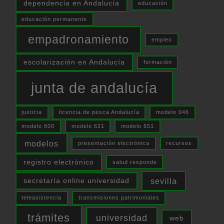
dependencia en Andalucía
educación
educación permanente
empadronamiento
empleo
escolarización en Andalucía
formación
junta de andalucía
justicia
licencia de pesca Andalucía
modelo 046
modelo 600
modelo 621
modelo 651
modelos
presentación electrónica
recursos
registro electrónico
salud responde
sevilla
secretaría online universidad
teleasistencia
transmisiones patrimoniales
trámites
universidad
web