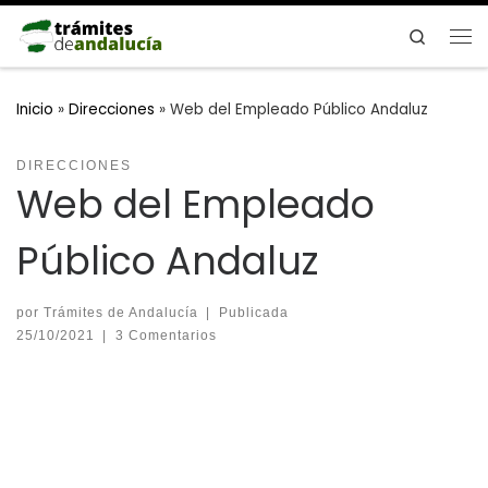
Saltar al contenido
Search
Me
Inicio
»
Direcciones
»
Web del Empleado Público Andaluz
DIRECCIONES
Web del Empleado
Público Andaluz
por
Trámites de Andalucía
|
Publicada
25/10/2021
|
3 Comentarios