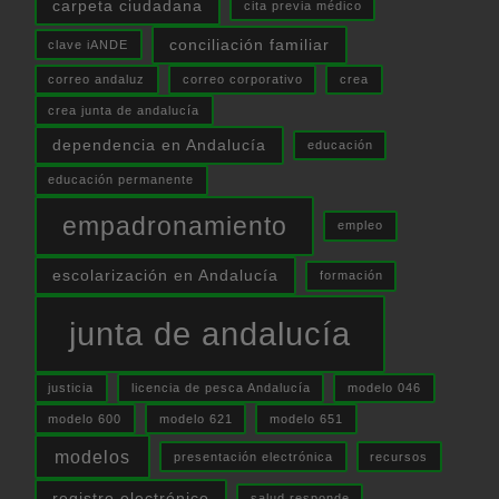
carpeta ciudadana
cita previa médico
conciliación familiar
clave iANDE
correo andaluz
correo corporativo
crea
crea junta de andalucía
dependencia en Andalucía
educación
educación permanente
empadronamiento
empleo
escolarización en Andalucía
formación
junta de andalucía
justicia
licencia de pesca Andalucía
modelo 046
modelo 600
modelo 621
modelo 651
modelos
presentación electrónica
recursos
registro electrónico
salud responde