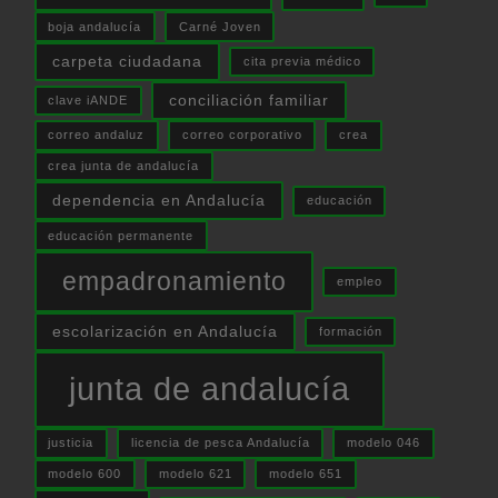
boja andalucía
Carné Joven
carpeta ciudadana
cita previa médico
conciliación familiar
clave iANDE
correo andaluz
correo corporativo
crea
crea junta de andalucía
dependencia en Andalucía
educación
educación permanente
empadronamiento
empleo
escolarización en Andalucía
formación
junta de andalucía
justicia
licencia de pesca Andalucía
modelo 046
modelo 600
modelo 621
modelo 651