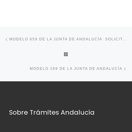
Navegación de entradas
Entrada anterior
MODELO 659 DE LA JUNTA DE ANDALUCÍA: SOLICITUD DE PRÓRROGA DEL IMPUESTO DE SUCESIONES Y DONACIONES
VOLVER A LA LISTA DE E
En
MODELO 169 DE LA JUNTA DE ANDALUCÍA
Sobre Trámites Andalucía