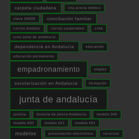
carpeta ciudadana
cita previa médico
conciliación familiar
clave iANDE
correo andaluz
correo corporativo
crea
crea junta de andalucía
dependencia en Andalucía
educación
educación permanente
empadronamiento
empleo
escolarización en Andalucía
formación
junta de andalucía
justicia
licencia de pesca Andalucía
modelo 046
modelo 600
modelo 621
modelo 651
modelos
presentación electrónica
recursos