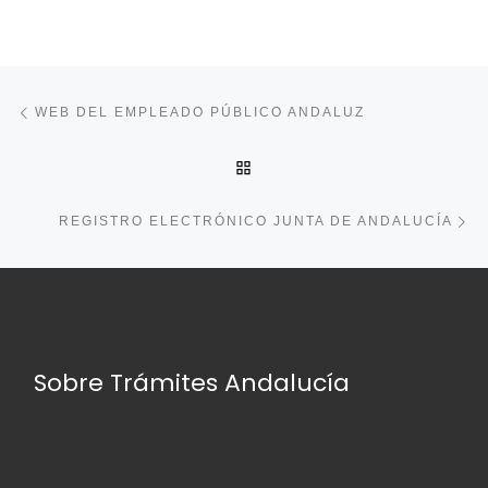
Navegación de entradas
Entrada anterior
WEB DEL EMPLEADO PÚBLICO ANDALUZ
VOLVER A LA LISTA DE E
En
REGISTRO ELECTRÓNICO JUNTA DE ANDALUCÍA
Sobre Trámites Andalucía