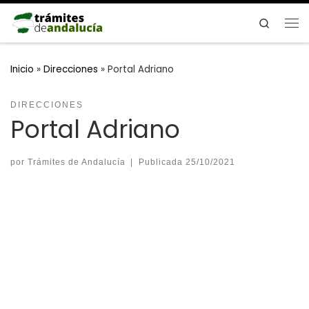
Saltar al contenido
Search
Me
Inicio
»
Direcciones
»
Portal Adriano
DIRECCIONES
Portal Adriano
por
Trámites de Andalucía
|
Publicada
25/10/2021