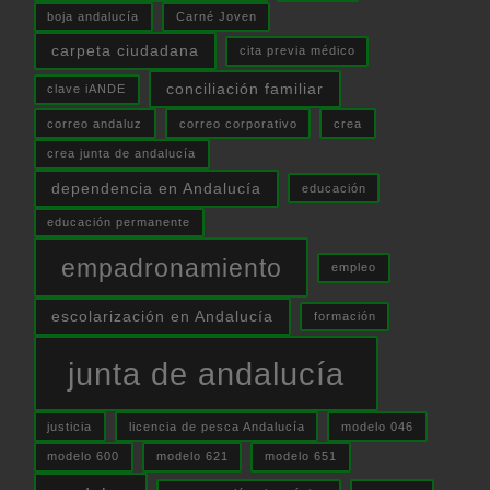
boja andalucía
Carné Joven
carpeta ciudadana
cita previa médico
conciliación familiar
clave iANDE
correo andaluz
correo corporativo
crea
crea junta de andalucía
dependencia en Andalucía
educación
educación permanente
empadronamiento
empleo
escolarización en Andalucía
formación
junta de andalucía
justicia
licencia de pesca Andalucía
modelo 046
modelo 600
modelo 621
modelo 651