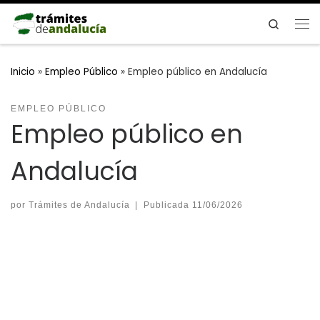
Saltar al contenido
Search
Me
Inicio
»
Empleo Público
»
Empleo público en Andalucía
EMPLEO PÚBLICO
Empleo público en
Andalucía
por
Trámites de Andalucía
|
Publicada
11/06/2026