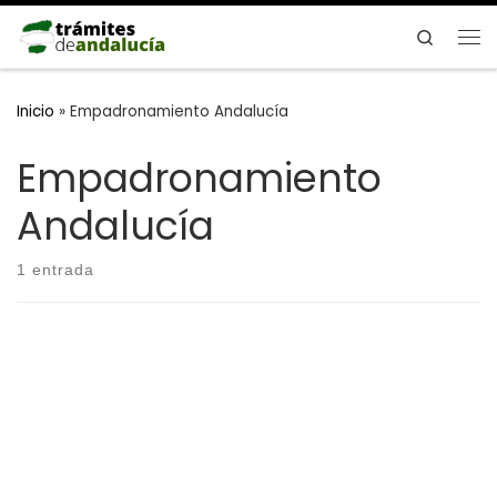
Saltar al contenido
Search
Me
Inicio
»
Empadronamiento Andalucía
Empadronamiento
Andalucía
1 entrada