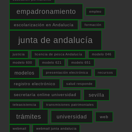
empadronamiento
empleo
escolarización en Andalucía
formación
junta de andalucía
justicia
licencia de pesca Andalucía
modelo 046
modelo 600
modelo 621
modelo 651
modelos
presentación electrónica
recursos
registro electrónico
salud responde
sevilla
secretaría online universidad
teleasistencia
transmisiones patrimoniales
trámites
universidad
web
webmail
webmail junta andalucia