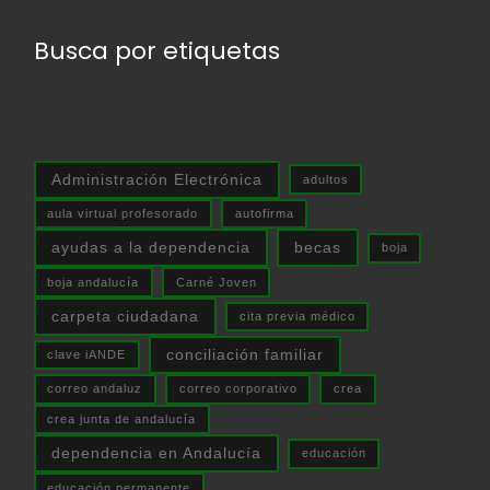
Busca por etiquetas
Administración Electrónica
adultos
aula virtual profesorado
autofirma
ayudas a la dependencia
becas
boja
boja andalucía
Carné Joven
carpeta ciudadana
cita previa médico
conciliación familiar
clave iANDE
correo andaluz
correo corporativo
crea
crea junta de andalucía
dependencia en Andalucía
educación
educación permanente