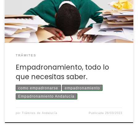
el acceso a plazas escolares, la solicitud/renovación de
un documento de identidad… El empadronamiento se
hace en el municipio en el que se reside y, […]
TRÁMITES
Empadronamiento, todo lo
que necesitas saber.
como empadronarse
empadronamiento
Empadronamiento Andalucía
por
Trámites de Andalucía
Publicada
26/03/2023