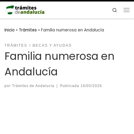
Saltar al contenido
Search
Me
Inicio
»
Trámites
»
Familia numerosa en Andalucía
TRÁMITES
BECAS Y AYUDAS
Familia numerosa en
Andalucía
por
Trámites de Andalucía
|
Publicada
16/05/2026