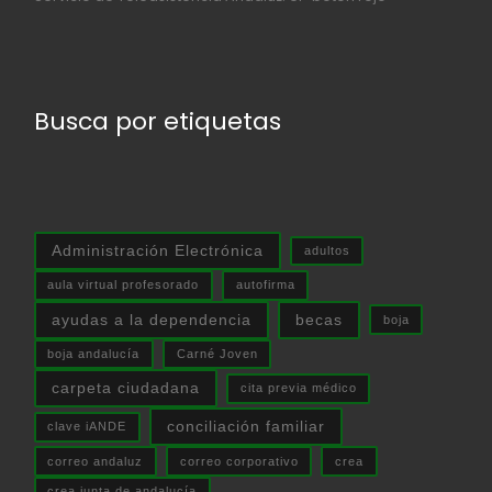
Busca por etiquetas
Administración Electrónica
adultos
aula virtual profesorado
autofirma
ayudas a la dependencia
becas
boja
boja andalucía
Carné Joven
carpeta ciudadana
cita previa médico
conciliación familiar
clave iANDE
correo andaluz
correo corporativo
crea
crea junta de andalucía