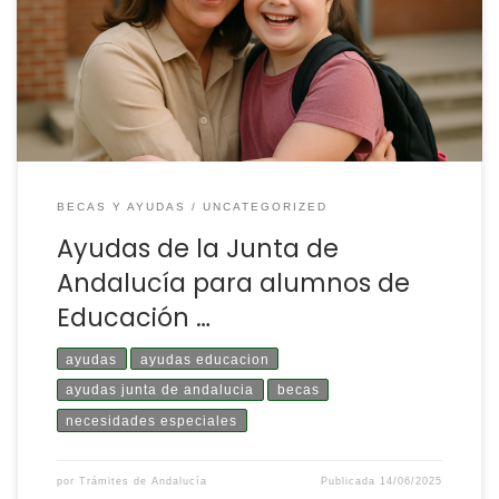
acceso a la educación y reducir las barreras provocadas
por circunstancias económicas, sociales, familiares,
personales o derivadas de su situación. Se ha creado un
paquete […]
BECAS Y AYUDAS
UNCATEGORIZED
Ayudas de la Junta de
Andalucía para alumnos de
Educación …
ayudas
ayudas educacion
ayudas junta de andalucia
becas
necesidades especiales
por
Trámites de Andalucía
Publicada
14/06/2025