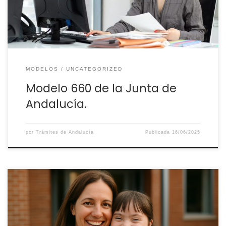
Junta de Andalucía es […]
MODELOS
UNCATEGORIZED
Modelo 660 de la Junta de
Andalucía.
por
Trámites de Andalucía
Publicada
16/06/2025
La Junta de Andalucía ofrece diversas ayudas y becas
dirigidas al alumnado con necesidades educativas
especiales (NEAE), con el fin de lograr igualdad en el