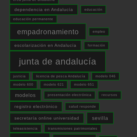
dependencia en Andalucía
educación
educación permanente
empadronamiento
empleo
escolarización en Andalucía
formación
junta de andalucía
justicia
licencia de pesca Andalucía
modelo 046
modelo 600
modelo 621
modelo 651
modelos
presentación electrónica
recursos
registro electrónico
salud responde
sevilla
secretaría online universidad
teleasistencia
transmisiones patrimoniales