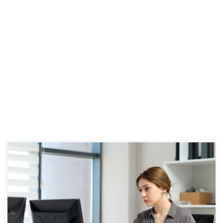
El Modelo 660 de la Junta de Andalucía es la declaración
de datos comunes de una herencia. Constituye el trámite
previo esencial para el pago del Impuesto sobre
Sucesiones y Donaciones (ISD) en Andalucía ¿Qué es el
Modelo 660 de la Junta de Andalucía? El Modelo 660 de la