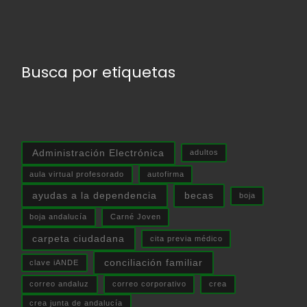
Busca por etiquetas
Administración Electrónica
adultos
aula virtual profesorado
autofirma
ayudas a la dependencia
becas
boja
boja andalucía
Carné Joven
carpeta ciudadana
cita previa médico
conciliación familiar
clave iANDE
correo andaluz
correo corporativo
crea
crea junta de andalucía