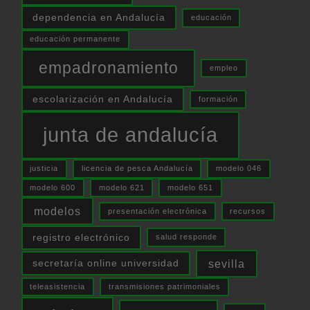
dependencia en Andalucía
educación
educación permanente
empadronamiento
empleo
escolarización en Andalucía
formación
junta de andalucía
justicia
licencia de pesca Andalucía
modelo 046
modelo 600
modelo 621
modelo 651
modelos
presentación electrónica
recursos
registro electrónico
salud responde
sevilla
secretaría online universidad
teleasistencia
transmisiones patrimoniales