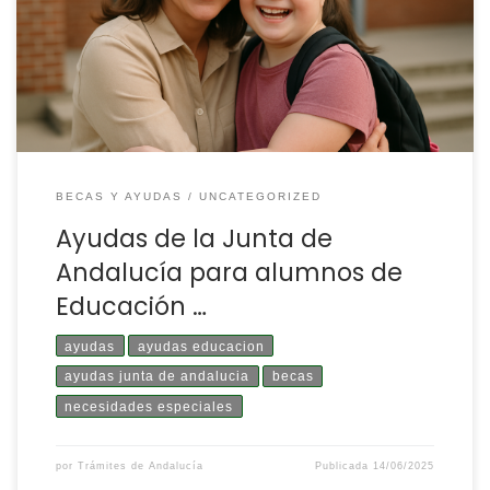
acceso a la educación y reducir las barreras provocadas
por circunstancias económicas, sociales, familiares,
personales o derivadas de su situación. Se ha creado un
paquete […]
BECAS Y AYUDAS
UNCATEGORIZED
Ayudas de la Junta de
Andalucía para alumnos de
Educación …
ayudas
ayudas educacion
ayudas junta de andalucia
becas
necesidades especiales
por
Trámites de Andalucía
Publicada
14/06/2025