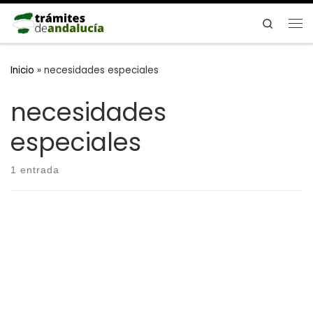
Saltar al contenido
Search
Me
Inicio
»
necesidades especiales
necesidades
especiales
1 entrada