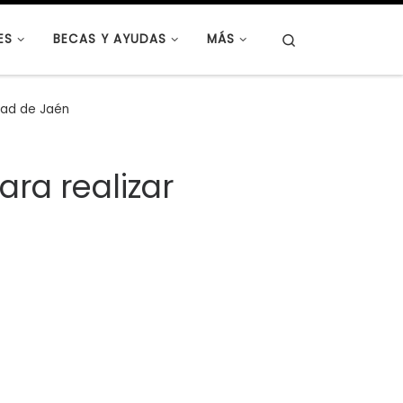
Search
ES
BECAS Y AYUDAS
MÁS
idad de Jaén
ara realizar